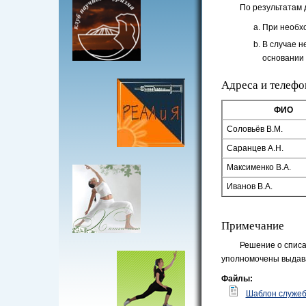
По результатам 
При необхо
В случае 
основании 
Адреса и телеф
ФИО
Соловьёв В.М.
Саранцев А.Н.
Максименко В.А.
Иванов В.А.
Примечание
Решение о списа
уполномочены выдава
Файлы:
Шаблон служеб