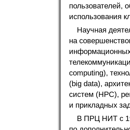
пользователей, 
использования к
Научная деяте
на совершенство
информационных 
телекоммуникаци
computing), тех
(big data), архи
систем (HPC), р
и прикладных за
В ПРЦ НИТ с 1
по дополнительн