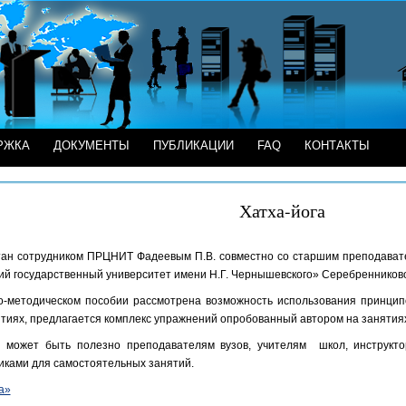
РЖКА
ДОКУМЕНТЫ
ПУБЛИКАЦИИ
FAQ
КОНТАКТЫ
Хатха-йога
тан сотрудником ПРЦНИТ Фадеевым П.В. совместно со старшим преподават
й государственный университет имени Н.Г. Чернышевского» Серебренниково
о-методическом пособии рассмотрена возможность использования принцип
ятиях, предлагается комплекс упражнений опробованный автором на занятия
 может быть полезно преподавателям вузов, учителям школ, инструкто
иками для самостоятельных занятий.
а»